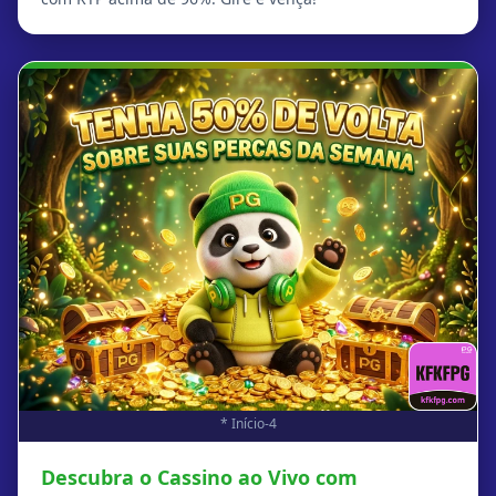
* Início-4
Descubra o Cassino ao Vivo com