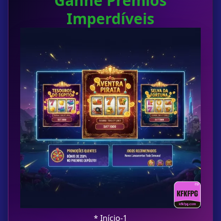
Ganhe Prêmios
Imperdíveis
* Início-1