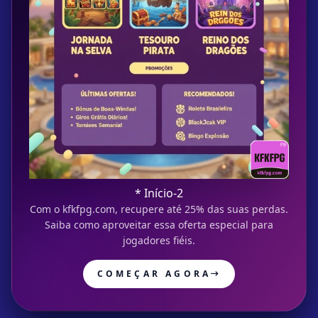
* Início-2
Com o kfkfpg.com, recupere até 25% das suas perdas.
Saiba como aproveitar essa oferta especial para
jogadores fiéis.
COMEÇAR AGORA