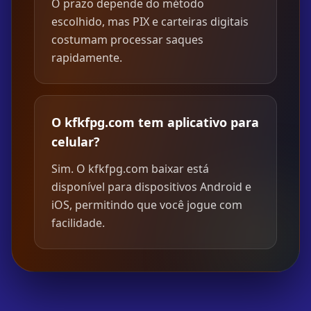
O prazo depende do método
escolhido, mas PIX e carteiras digitais
costumam processar saques
rapidamente.
O kfkfpg.com tem aplicativo para
celular?
Sim. O kfkfpg.com baixar está
disponível para dispositivos Android e
iOS, permitindo que você jogue com
facilidade.