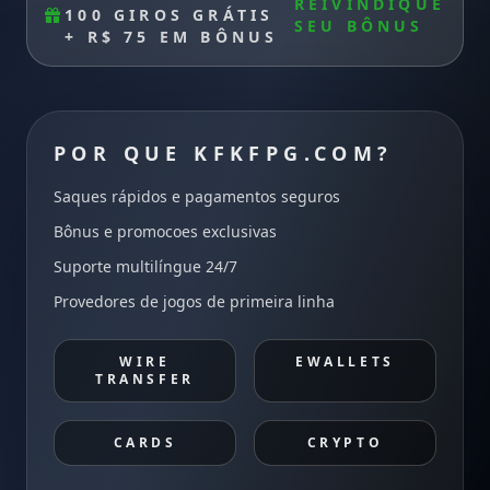
REIVINDIQUE
100 GIROS GRÁTIS
SEU BÔNUS
+ R$ 75 EM BÔNUS
POR QUE KFKFPG.COM?
Saques rápidos e pagamentos seguros
Bônus e promocoes exclusivas
Suporte multilíngue 24/7
Provedores de jogos de primeira linha
WIRE
EWALLETS
TRANSFER
CARDS
CRYPTO