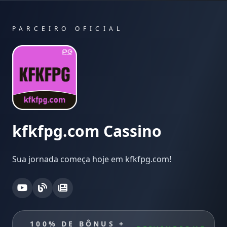
PARCEIRO OFICIAL
kfkfpg.com Cassino
Sua jornada começa hoje em kfkfpg.com!
100% DE BÔNUS +