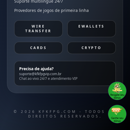
Suporte multilíngue 24/7
Provedores de jogos de primeira linha
WIRE
EWALLETS
TRANSFER
CARDS
CRYPTO
Precisa de ajuda?
suporte@kfkfpgvip.com.br
Chat ao vivo 24/7 e atendimento VIP
Resgate seu
bônus
© 2026 KFKFPG.COM - TODOS OS
DIREITOS RESERVADOS.
Ganhe seu
bônus